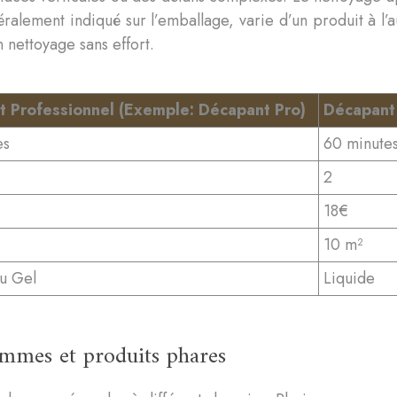
ralement indiqué sur l’emballage, varie d’un produit à l’
 nettoyage sans effort.
 Professionnel (Exemple: Décapant Pro)
Décapant
es
60 minute
2
18€
10 m²
u Gel
Liquide
ammes et produits phares