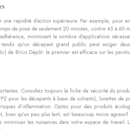
es
ar une rapidité d’action supérieure. Par exemple, pour e
emps de pose de seulement 20 minutes, contre 45 à 60 mi
 adhérence, minimisant le nombre d’applications nécessai
n, tandis qu’un décapant grand public peut exiger de
ic) de Brico Dépôt: le premier est efficace sur les peintur
rtantes. Consultez toujours la fiche de sécurité du produ
P2 pour les décapants à base de solvants), lunettes de pr
es risques d’inflammation. Optez pour des produits éco
, bien qu’un peu plus lent, est beaucoup moins agressif qu
e minimiser les nuisances dans votre espace de travail.