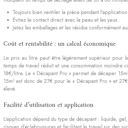
indiquent un temps de séchage allant de 30 à 60 minute
Toujours bien ventiler la pièce pendant l’application
Évitez le contact direct avec la peau et les yeux.
Jetez les emballages et les résidus conformément au
Coût et rentabilité : un calcul économique
Le prix au litre peut être légèrement supérieur pour l
temps de travail réduit et une consommation moindre co
18€/litre. Le « Décapant Pro » permet de décaper 15m² 
15m² est donc de 27€ pour le « Décapant Pro » et 27€ 
élevé.
Facilité d’utilisation et application
L’application dépend du type de décapant : liquide, gel,
risques d’éclaboussures et facilitant le travail sur des 