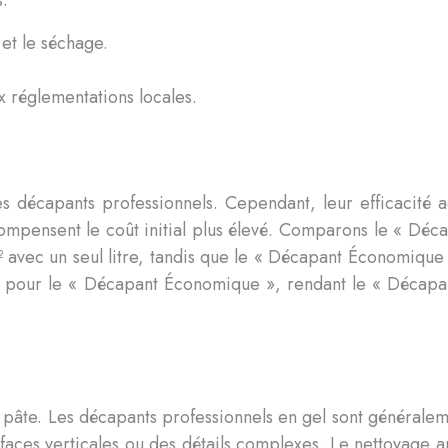
s.
 et le séchage.
x réglementations locales.
es décapants professionnels. Cependant, leur efficacité
mpensent le coût initial plus élevé. Comparons le « Déc
avec un seul litre, tandis que le « Décapant Économique »
pour le « Décapant Économique », rendant le « Décapant
 pâte. Les décapants professionnels en gel sont généraleme
surfaces verticales ou des détails complexes. Le nettoyage