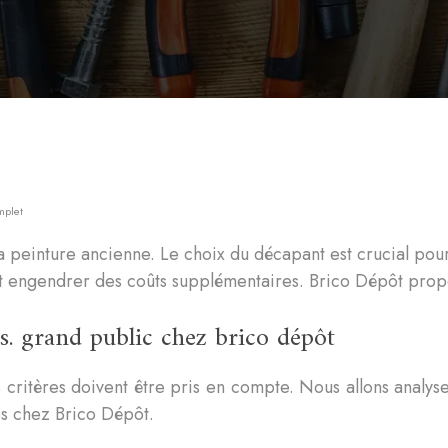
mplet
 peinture ancienne. Le choix du décapant est crucial pour 
s et engendrer des coûts supplémentaires. Brico Dépôt pr
s. grand public chez brico dépôt
itères doivent être pris en compte. Nous allons analyser l’e
es chez Brico Dépôt.